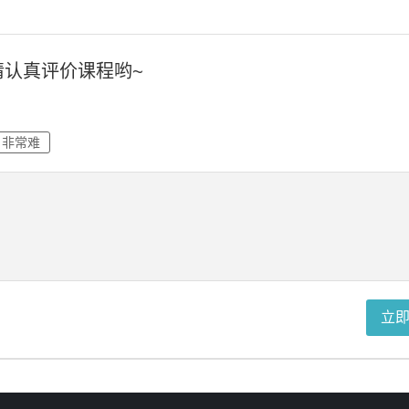
请认真评价课程哟~
非常难
立