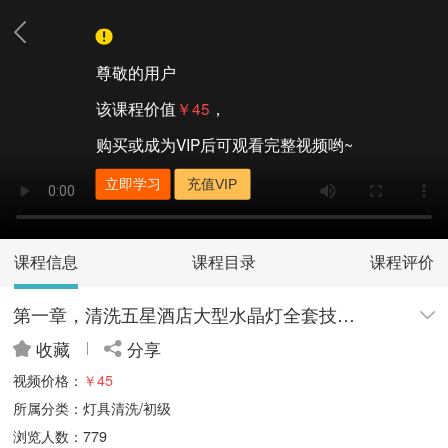
尊敬的用户
该课程价值
￥45
，
购买或成为VIP后可观看完整视频哟~
立即学习
充值VIP
课程信息
课程目录
课程评价
第一章，清洗五星酒店大型水晶灯全套技术|免拆洗技术流程
收藏
分享
视频价格：
￥45
所属分类：灯具清洗/初级
浏览人数：779