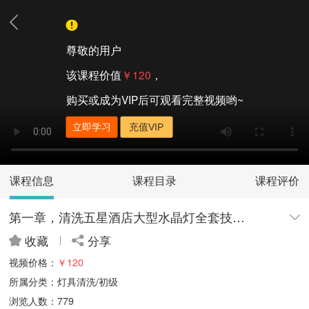
尊敬的用户
该课程价值
￥120
，
购买或成为VIP后可观看完整视频哟~
立即学习
充值VIP
课程信息
课程目录
课程评价
第一章，清洗五星酒店大型水晶灯全套技术|免拆洗技术流程
收藏
分享
视频价格：
￥120
所属分类：灯具清洗/初级
浏览人数：779