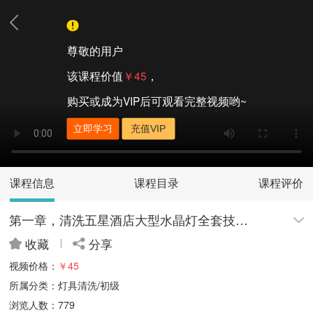
尊敬的用户
该课程价值
￥45
，
购买或成为VIP后可观看完整视频哟~
立即学习
充值VIP
课程信息
课程目录
课程评价
第一章，清洗五星酒店大型水晶灯全套技术|免拆洗技术流程
收藏
分享
视频价格：
￥45
所属分类：灯具清洗/初级
浏览人数：779