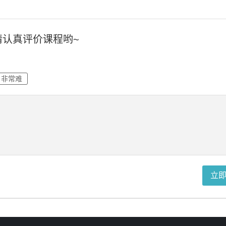
请认真评价课程哟~
非常难
立