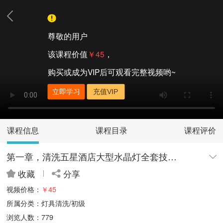
尊敬的用户
该课程价值
￥45
，
购买或成为VIP后可观看完整视频哟~
立即学习
充值VIP
课程信息
课程目录
课程评价
第一章，清洗五星酒店大型水晶灯全套技术|免拆洗技术流程
收藏
分享
视频价格：
￥45
所属分类：灯具清洗/初级
浏览人数：779