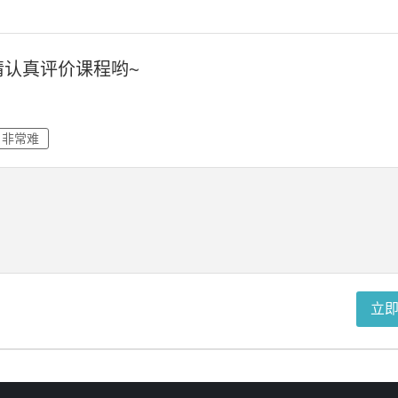
请认真评价课程哟~
非常难
立